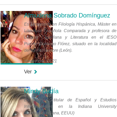
Almudena Sobrado Domínguez
Es Licenciada en Filología Hispánica, Máster en
Literatura Española Comparada y profesora de
Lengua Castellana y Literatura en el IESO
Puente Domingo Flórez, situado en la localidad
del mismo nombre (León).
Noviembre | 2021
Ver
Mindy Badía
Es profesora titular de Español y Estudios
Internacionales en la Indiana University
Southeast (Indiana, EEUU)