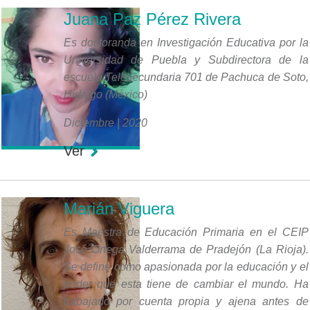
Juana Paz Pérez Rivera
Es doctoranda en Investigación Educativa por la
Universidad de Puebla y Subdirectora de la
escuela Telesecundaria 701 de Pachuca de Soto,
Hidalgo (México)
Diciembre | 2020
Ver
Marián Viguera
Es Maestra de Educación Primaria en el CEIP
José Ortega Valderrama de Pradejón (La Rioja).
Se define como apasionada por la educación y el
poder que esta tiene de cambiar el mundo. Ha
trabajado por cuenta propia y ajena antes de