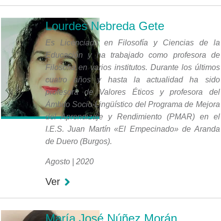
Lourdes Nebreda Gete
Es Licenciada en Filosofía y Ciencias de la
Educación y ha trabajado como profesora de
Filosofía en varios institutos. Durante los últimos
cuatro años y hasta la actualidad ha sido
profesora de Valores Éticos y profesora del
Ámbito Socio-Lingüístico del Programa de Mejora
del Aprendizaje y Rendimiento (PMAR) en el
I.E.S. Juan Martín «El Empecinado» de Aranda
de Duero (Burgos).
Agosto | 2020
Ver
María José Núñez Morán