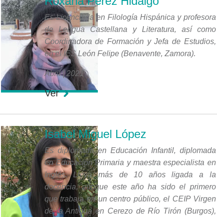
Roxana Pérez Hidalgo
Es Licenciada en Filología Hispánica y profesora
de Lengua Castellana y Literatura, así como
Coordinadora de Formación y Jefa de Estudios,
en el IES León Felipe (Benavente, Zamora).
Abril | 2021
Ver
Isabel Miguel López
Es diplomada en Educación Infantil, diplomada
en Educación Primaria y maestra especialista en
Inglés. Lleva más de 10 años ligada a la
docencia, aunque este año ha sido el primero
que trabaja en un centro público, el CEIP Virgen
de la Antigua en Cerezo de Río Tirón (Burgos),