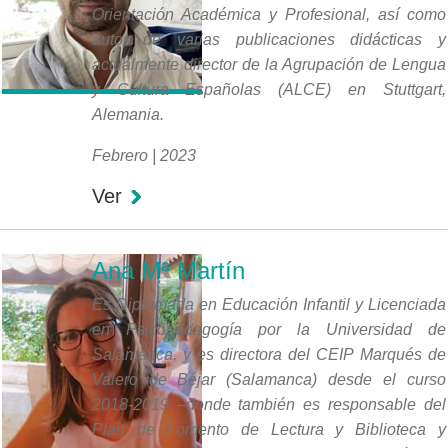
Orientación Académica y Profesional, así como
autor de varias publicaciones didácticas y
actualmente director de la Agrupación de Lengua
y Cultura Españolas (ALCE) en Stuttgart,
Alemania.
Febrero | 2023
Ver
Ana Mª Martín
Es Diplomada en Educación Infantil y Licenciada
en Psicopedagogía por la Universidad de
Salamanca, y es directora del CEIP Marqués de
Valero de Béjar (Salamanca) desde el curso
2018-2019 –donde también es responsable del
Plan de Fomento de Lectura y Biblioteca y