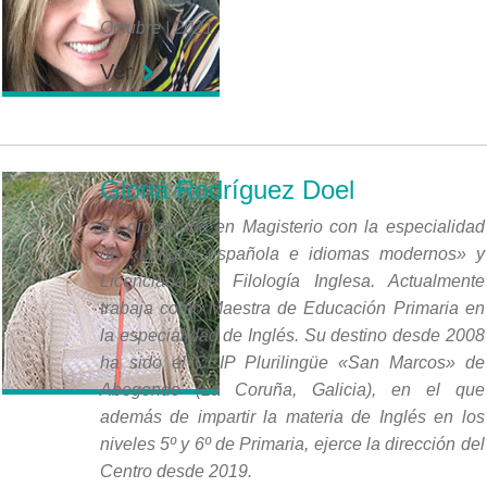
Octubre | 2021
Ver
Gloria Rodríguez Doel
Es diplomada en Magisterio con la especialidad
de «Lengua española e idiomas modernos» y
Licenciada en Filología Inglesa. Actualmente
trabaja como Maestra de Educación Primaria en
la especialidad de Inglés. Su destino desde 2008
ha sido el CEIP Plurilingüe «San Marcos» de
Abegondo (La Coruña, Galicia), en el que
además de impartir la materia de Inglés en los
niveles 5º y 6º de Primaria, ejerce la dirección del
Centro desde 2019.