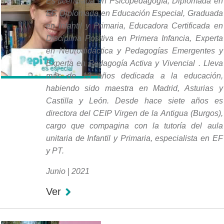
Es licenciada en Psicopedagogía, Diplomada en
EF, Diplomada en Educación Especial, Graduada
en Infantil y Primaria, Educadora Certificada en
Disciplina Positiva en Primera Infancia, Experta
en Neurodidáctica y Pedagogías Emergentes y
Experta en Pedagogía Activa y Vivencial . Lleva
más de 13 años dedicada a la educación,
habiendo sido maestra en Madrid, Asturias y
Castilla y León. Desde hace siete años es
directora del CEIP Virgen de la Antigua (Burgos),
cargo que compagina con la tutoría del aula
unitaria de Infantil y Primaria, especialista en EF
y PT.
Junio | 2021
Ver