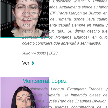
Es maestra de Educación Infantil y Primaria
desde hace 22 años. Actualmente ejerce su labor
docente en el CEIP Padre Manjón de Burgos, en
el primer ciclo de Primaria, donde lleva cuatro
años. Anteriormente trabajó siempre en Infantil y
dentro del ámbito rural. Su último destino fue
Espinosa de los Monteros (Burgos), en cuyo
colegio considera que aprendió a ser maestra.
Julio y Agosto | 2023
Ver
Montserrat López
Es diplomada Lengua Extranjera: Francés y
maestra de Primaria. Ha impartido clases de
español en el Lycée Parc des Chaumes (Avallon,
Francia), siendo además coordinadora de la