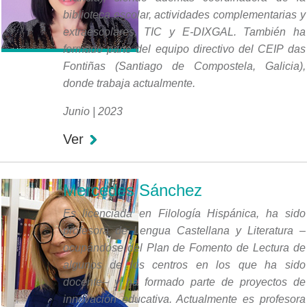
biblioteca escolar, actividades complementarias y
extraescolares, TIC y E-DIXGAL. También ha
formado parte del equipo directivo del CEIP das
Fontiñas (Santiago de Compostela, Galicia),
donde trabaja actualmente.
Junio | 2023
Ver
Mercedes Sánchez
Es licenciada en Filología Hispánica, ha sido
profesora de Lengua Castellana y Literatura –
ocupándose del Plan de Fomento de Lectura de
algunos de los centros en los que ha sido
docente– y ha formado parte de proyectos de
innovación educativa. Actualmente es profesora