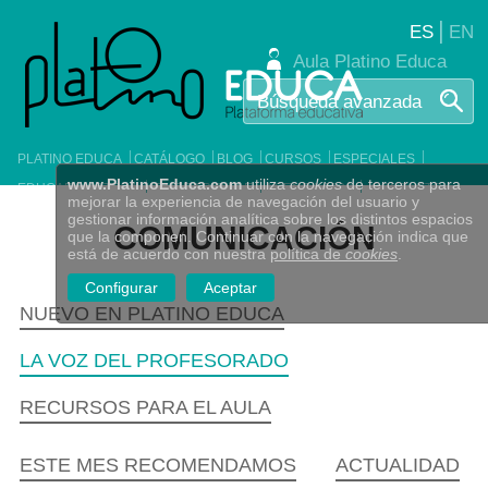
|
ES
EN
Aula Platino Educa
PLATINO EDUCA
CATÁLOGO
BLOG
CURSOS
ESPECIALES
www.PlatinoEduca.com
utiliza
cookies
de terceros para
EDUCAFILMOTECA
ITINERARIO ELE
AGENDA 2030
CONTACTO
mejorar la experiencia de navegación del usuario y
gestionar información analítica sobre los distintos espacios
COMUNICACIÓN
que la componen. Continuar con la navegación indica que
está de acuerdo con nuestra
política de
cookies
.
Configurar
Aceptar
NUEVO EN PLATINO EDUCA
LA VOZ DEL PROFESORADO
RECURSOS PARA EL AULA
ESTE MES RECOMENDAMOS
ACTUALIDAD