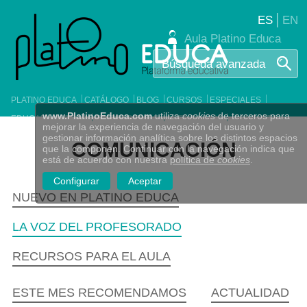
|
ES
EN
Aula Platino Educa
PLATINO EDUCA
CATÁLOGO
BLOG
CURSOS
ESPECIALES
www.PlatinoEduca.com
utiliza
cookies
de terceros para
EDUCAFILMOTECA
ITINERARIO ELE
AGENDA 2030
CONTACTO
mejorar la experiencia de navegación del usuario y
gestionar información analítica sobre los distintos espacios
COMUNICACIÓN
que la componen. Continuar con la navegación indica que
está de acuerdo con nuestra
política de
cookies
.
Configurar
Aceptar
NUEVO EN PLATINO EDUCA
LA VOZ DEL PROFESORADO
RECURSOS PARA EL AULA
ESTE MES RECOMENDAMOS
ACTUALIDAD