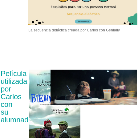
La secuencia didáctica creada por Carlos con Genially
Película
utilizada
por
Carlos
con
su
alumnado: