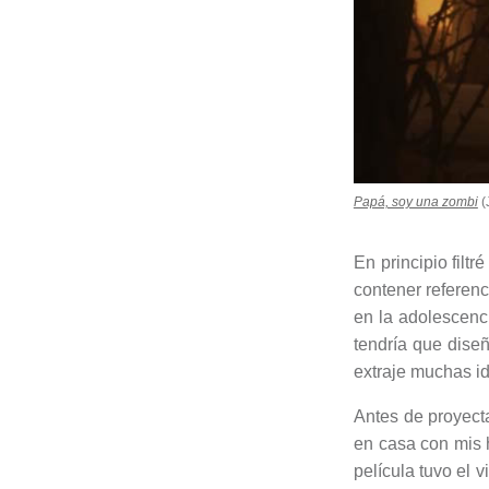
Papá, soy una zombi
(
En principio filtr
contener referenc
en la adolescenci
tendría que dise
extraje muchas i
Antes de proyect
en casa con mis h
película tuvo el 