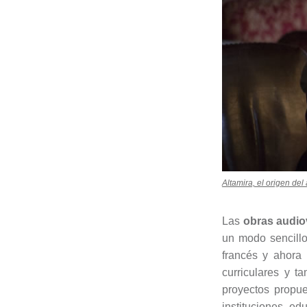
Altamira, el origen del 
Las
obras audio
un modo sencillo
francés y ahora
curriculares y 
proyectos propu
instituciones e