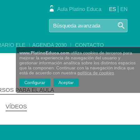
|
Aula Platino Educa
ES
EN
RARIO ELE
AGENDA 2030
CONTACTO
www.PlatinoEduca.com
utiliza
cookies
de terceros para
mejorar la experiencia de navegación del usuario y
gestionar información analítica sobre los distintos espacios
que la componen. Continuar con la navegación indica que
está de acuerdo con nuestra
política de
cookies
.
Configurar
Aceptar
SOS PARA EL AULA
VÍDEOS