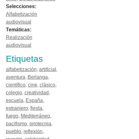
Selecciones:
Alfabetización
audiovisual
Temáticas:
Realización
audiovisual
Etiquetas
alfabetización
,
artificial
,
aventura
,
Berlanga
,
científico
,
cine
,
clásico
,
colegio
,
creatividad
,
escuela
,
España
,
extranjero
,
fiesta
,
fuego
,
Mediterráneo
,
pacifismo
,
pirotecnia
,
pueblo
,
reflexión
,