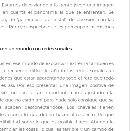
s. Estamos devolviendo a la gente joven una imagen
 en cuenta el panorama al que se enfrentan. Se
n, de 'generación de cristal', de obsesión con las
smo… Pero yo sospecho que les preocupan las mismas
do en un mundo con redes sociales.
ecer en ese mundo de exposición extrema también es
a recuerdo difícil, le añado las redes sociales, el
ienes que estar aparentando todo el rato que todo
es así. Por eso presentar una imagen positiva de
ueve, me parece tan importante como ajustado a la
de que no están ahí para nada solo consigue que se
e acaben desconectándose. Los chavales tienen
 les ocurra lo que deben hacer al respecto. Porque
dibilidad sobre lo que es posible hacer. Abunda la
mbiar las cosas, lo cual es terrible y un campo de