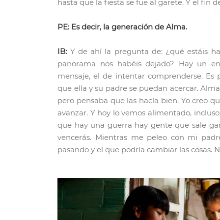
hasta que la fiesta se fue al garete. Y el fin 
PE: Es decir, la generación de Alma.
IB:
Y de ahí la pregunta de: ¿qué estáis ha
panorama nos habéis dejado? Hay un enfa
mensaje, el de intentar comprenderse. Es 
que ella y su padre se puedan acercar. Alma s
pero pensaba que las hacía bien. Yo creo qu
avanzar. Y hoy lo vemos alimentado, incluso
que hay una guerra hay gente que sale gan
vencerás. Mientras me peleo con mi padr
pasando y el que podría cambiar las cosas. 