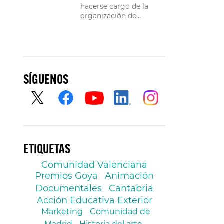
hacerse cargo de la
organización de
EducaFilmoteca, la
iniciativa educativa
gratuita impulsada por
Filmoteca Española y…
SÍGUENOS
ETIQUETAS
Comunidad Valenciana
Premios Goya
Animación
Documentales
Cantabria
Acción Educativa Exterior
Marketing
Comunidad de