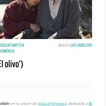
|
EDUCAFILMOTECA
Autor/a:
LUIS CABALLERO
ROAMÉRICA
l olivo’)
ollaín
en la sesión de
EducaFilmoteca
dedicada a
El