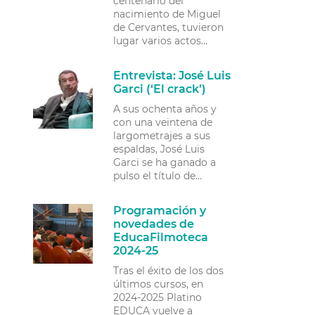
centenario del
nacimiento de Miguel
de Cervantes, tuvieron
lugar varios actos
conmemorativos a
propósito de los dos
Entrevista: José Luis
libros que el escritor
Garci (‘El crack’)
dedicara a la figura…
A sus ochenta años y
con una veintena de
largometrajes a sus
espaldas, José Luis
Garci se ha ganado a
pulso el título de
«leyenda viva» del cine
español. Director de la
Programación y
primera producción
novedades de
española…
EducaFilmoteca
2024-25
Tras el éxito de los dos
últimos cursos, en
2024-2025 Platino
EDUCA vuelve a