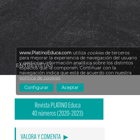
www.PlatinoEduca.com
utiliza
cookies
de terceros
para mejorar la experiencia de navegación del usuario
y gestionar información analítica sobre los distintos
ENTREVISTAS
VÍDEOS
espacios que la componen. Continuar con la
navegación indica que está de acuerdo con nuestra
política de
cookies
.
Configurar
Aceptar
Revista PLATINO Educa
40 números (2020-2023)
VALORA Y COMENTA
▶