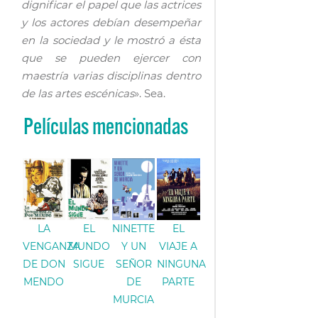
dignificar el papel que las actrices
y los actores debían desempeñar
en la sociedad y le mostró a ésta
que se pueden ejercer con
maestría varias disciplinas dentro
de las artes escénicas
». Sea.
Películas mencionadas
LA
EL
NINETTE
EL
VENGANZA
MUNDO
Y UN
VIAJE A
DE DON
SIGUE
SEÑOR
NINGUNA
MENDO
DE
PARTE
MURCIA