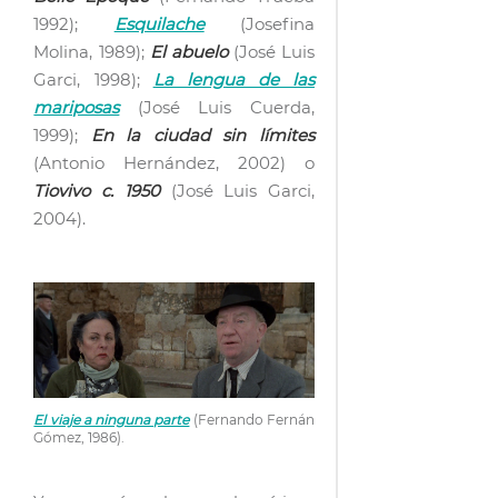
1992);
Esquilache
(Josefina
Molina, 1989);
El abuelo
(José Luis
Garci, 1998);
La lengua de las
mariposas
(José Luis Cuerda,
1999);
En la ciudad sin límites
(Antonio Hernández, 2002) o
Tiovivo c. 1950
(José Luis Garci,
2004).
El viaje a ninguna parte
(Fernando Fernán
Gómez, 1986).