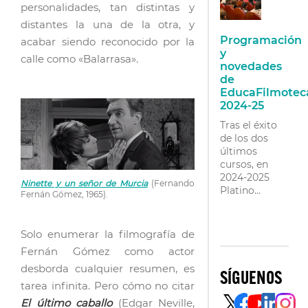
pulso el título
personalidades, tan distintas y
de «leyenda
distantes la una de la otra, y
viva» del cine
Programación
acabar siendo reconocido por la
español.
y
Director de la
calle como «Balarrasa».
novedades
primera
de
producción
EducaFilmotec
española…
2024-25
Tras el éxito
de los dos
últimos
cursos, en
2024-2025
Ninette y un señor de Murcia
(Fernando
Platino
Fernán Gómez, 1965).
EDUCA
vuelve a
hacerse cargo
Solo enumerar la filmografía de
de la
Fernán Gómez como actor
organización
desborda cualquier resumen, es
de
SÍGUENOS
EducaFilmoteca,
tarea infinita. Pero cómo no citar
la iniciativa
El último caballo
(Edgar Neville,
educativa