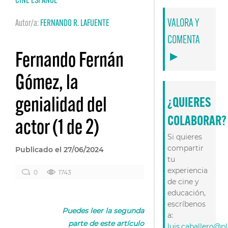
CINE ESPAÑOL
VALORA Y
Autor/a:
FERNANDO R. LAFUENTE
COMENTA
Fernando Fernán
▶
Gómez, la
genialidad del
¿QUIERES
COLABORAR?
actor (1 de 2)
Si quieres
compartir
Publicado el 27/06/2024
tu
experiencia
0
1743
de cine y
educación,
escríbenos
Puedes leer la segunda
a:
parte de este artículo
luis.caballero@