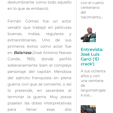
deslumbrante como todo aquello
con el cuarto
centenario
en lo que se embarcó.
del
nacimiento
Fernán Gómez fue un actor
de Miguel de
Cervantes,
versátil que trabajó en películas
tuvieron
buenas, malas, regulares y
lugar varios
extraordinarias. Uno de sus
actos
conmemorativos
primeros éxitos como actor fue
Entrevista:
a propósito
en
Balarrasa
(José Antonio Nieves
José Luis
de los dos
Conde, 1951), donde perfiló
Garci (‘El
libros que el
crack’)
escritor
soberanamente bien el complejo
dedicara a la
A sus ochenta
personaje del capitán Mendoza
figura…
años y con
del ejército franquista en plena
una veintena
guerra civil que se convierte, o así
de
lo pretende, en sacerdote al
largometrajes
a sus
terminar la guerra. Muy pocos
espaldas, José
poseían las dotes interpretativas
Luis Garci se
para llenar esas dos
ha ganado a