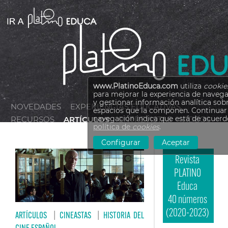
www.PlatinoEduca.com
utiliza
cookie
para mejorar la experiencia de navega
y gestionar información analítica sobr
NOVEDADES
EXPERIENCIAS EDUCATIVAS
espacios que la componen. Continuar 
navegación indica que está de acuerd
RECURSOS
ARTÍCULOS
ENTREVISTAS
VÍDEOS
política de
cookies
.
Configurar
Aceptar
Revista
PLATINO
Educa
40 números
(2020-2023)
ARTÍCULOS
|
CINEASTAS
|
HISTORIA DEL