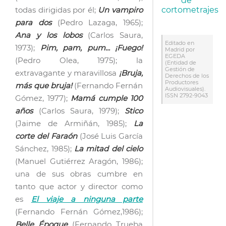
de
cortometrajes
todas dirigidas por él;
Un vampiro
para dos
(Pedro Lazaga, 1965);
Ana y los lobos
(Carlos Saura,
Editado en
1973);
Pim, pam, pum... ¡Fuego!
Madrid por
EGEDA
(Pedro Olea, 1975); la
(Entidad de
Gestión de
extravagante y maravillosa
¡Bruja,
Derechos de los
Productores
más que bruja!
(Fernando Fernán
Audiovisuales).
ISSN 2792-9043
Gómez, 1977);
Mamá cumple 100
años
(Carlos Saura, 1979);
Stico
(Jaime de Armiñán, 1985);
La
corte del Faraón
(José Luis García
Sánchez, 1985);
La mitad del cielo
(Manuel Gutiérrez Aragón, 1986);
una de sus obras cumbre en
tanto que actor y director como
es
El viaje a ninguna parte
(Fernando Fernán Gómez,1986);
Belle Époque
(Fernando Trueba