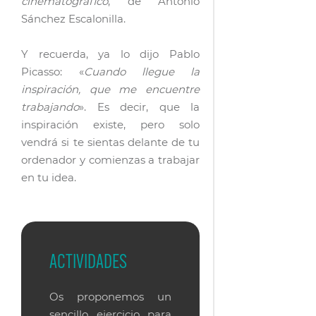
cinematográfico
, de Antonio
Sánchez Escalonilla.
Y recuerda, ya lo dijo Pablo
Picasso: «
Cuando llegue la
inspiración, que me encuentre
trabajando
». Es decir, que la
inspiración existe, pero solo
vendrá si te sientas delante de tu
ordenador y comienzas a trabajar
en tu idea.
ACTIVIDADES
Os proponemos un
sencillo ejercicio para