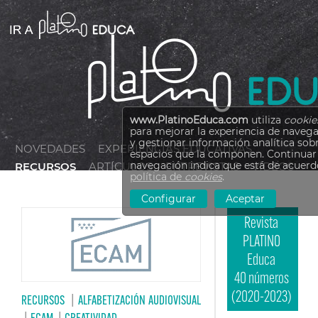
www.PlatinoEduca.com
utiliza
cookie
para mejorar la experiencia de navega
y gestionar información analítica sobr
NOVEDADES
EXPERIENCIAS EDUCATIVAS
espacios que la componen. Continuar 
navegación indica que está de acuerd
RECURSOS
ARTÍCULOS
ENTREVISTAS
VÍDEOS
política de
cookies
.
Configurar
Aceptar
Revista
PLATINO
Educa
40 números
(2020-2023)
RECURSOS
|
ALFABETIZACIÓN AUDIOVISUAL