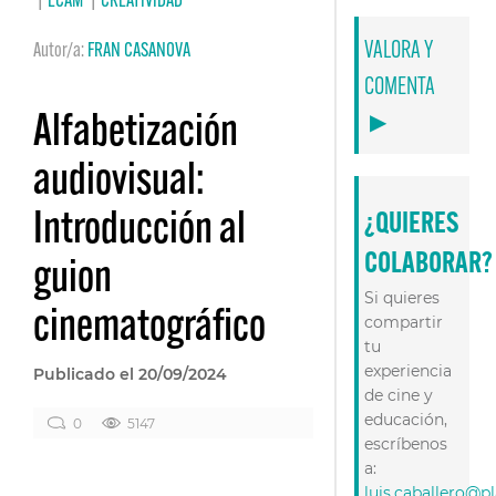
|
ECAM
|
CREATIVIDAD
VALORA Y
Autor/a:
FRAN CASANOVA
COMENTA
Alfabetización
▶
audiovisual:
Introducción al
¿QUIERES
COLABORAR?
guion
Si quieres
cinematográfico
compartir
tu
experiencia
Publicado el 20/09/2024
de cine y
educación,
0
5147
escríbenos
a:
luis.caballero@