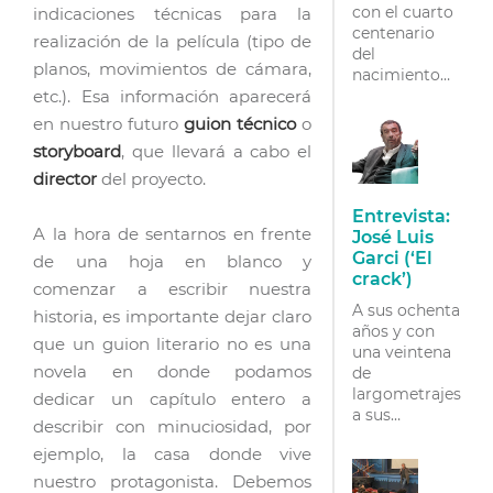
con el cuarto
indicaciones técnicas para la
centenario
realización de la película (tipo de
del
planos, movimientos de cámara,
nacimiento
de Miguel de
etc.). Esa información aparecerá
Cervantes,
en nuestro futuro
guion técnico
o
tuvieron
storyboard
, que llevará a cabo el
lugar varios
director
del proyecto.
actos
conmemorativos
Entrevista:
a propósito
A la hora de sentarnos en frente
José Luis
de los dos
Garci (‘El
de una hoja en blanco y
libros que el
crack’)
escritor
comenzar a escribir nuestra
dedicara a la
A sus ochenta
historia, es importante dejar claro
figura…
años y con
que un guion literario no es una
una veintena
novela en donde podamos
de
largometrajes
dedicar un capítulo entero a
a sus
describir con minuciosidad, por
espaldas, José
ejemplo, la casa donde vive
Luis Garci se
ha ganado a
nuestro protagonista. Debemos