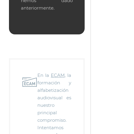
hemos dado
anteriormente.
En la
ECAM
, la
formación y
alfabetización
audiovisual es
nuestro
principal
compromiso.
Intentamos