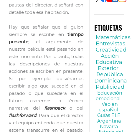
pautas del director, diseñará con
gratuita
impulsada
detalle toda esa habitación.
por Filmoteca
Española y…
Hay que señalar que el guion
ETIQUETAS
siempre se escribe en
tiempo
Matemáticas
presente
; el argumento de
Entrevistas
nuestra película está pasando en
Creatividad
Acción
este momento. Por lo tanto, todas
Educativa
las descripciones de nuestras
Exterior
acciones se escriben en presente.
República
Si por ejemplo quisiéramos
Dominicana
escribir algo que sucedió en el
Publicidad
Educación
pasado o que sucederá en el
emocional
futuro, usaremos la técnica
Veo en
narrativa del
flashback
o del
espaÑol
flashforward
. Para que el director
Guías ELE
Argentina
y el equipo entienda que nuestra
Navarra
escena transcurre en el pasado,