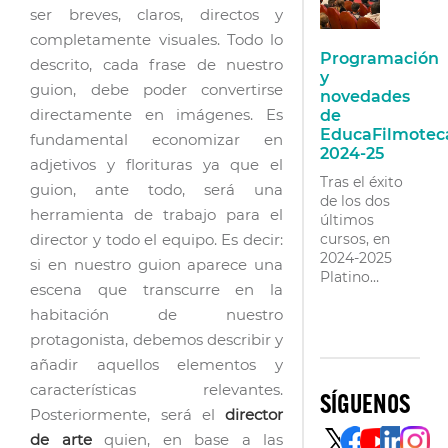
pulso el título
ser breves, claros, directos y
de «leyenda
completamente visuales. Todo lo
viva» del cine
Programación
español.
descrito, cada frase de nuestro
y
Director de la
guion, debe poder convertirse
novedades
primera
directamente en imágenes. Es
de
producción
EducaFilmotec
española…
fundamental economizar en
2024-25
adjetivos y florituras ya que el
Tras el éxito
guion, ante todo, será una
de los dos
herramienta de trabajo para el
últimos
director y todo el equipo. Es decir:
cursos, en
2024-2025
si en nuestro guion aparece una
Platino
escena que transcurre en la
EDUCA
habitación de nuestro
vuelve a
hacerse cargo
protagonista, debemos describir y
de la
añadir aquellos elementos y
organización
características relevantes.
de
SÍGUENOS
EducaFilmoteca,
Posteriormente, será el
director
la iniciativa
de arte
quien, en base a las
educativa