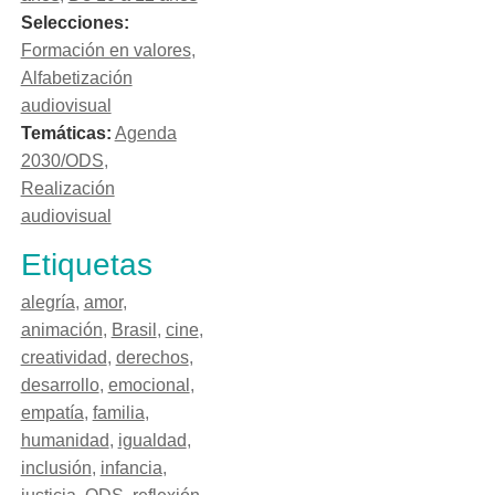
Selecciones:
Formación en valores
,
Alfabetización
audiovisual
Temáticas:
Agenda
2030/ODS
,
Realización
audiovisual
Etiquetas
alegría
,
amor
,
animación
,
Brasil
,
cine
,
creatividad
,
derechos
,
desarrollo
,
emocional
,
empatía
,
familia
,
humanidad
,
igualdad
,
inclusión
,
infancia
,