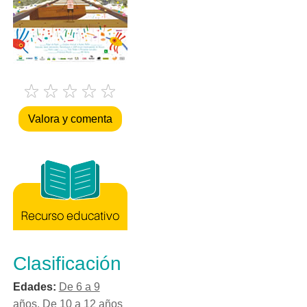
Valora y comenta
Clasificación
Edades:
De 6 a 9
años
,
De 10 a 12 años