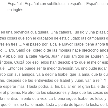
Español | Español con subtítulos en español | Español con 
en inglés
n una provincia cualquiera. Una catedral, un río y una plaza c
tres cosas que son el diapasón de esta ciudad: las campanas de
res en tres…, y el paseo por la calle Mayor. Isabel tiene ahora 
do. Claro. Salió del colegio de las monjas hace dieciocho año
a y abajo, por la calle Mayor. Juan y sus amigos se aburren. S
iéndose. Quizá por eso, ellos han descubierto que el mejor esp
a él. Entonces puede ser la mejor diversión. Si, uno pude jugar
do con sus amigos, va a decir a Isabel que la ama, que la qu
, después de las entrevistas de Isabel y Juan, van a reír. Y 
ue esperar más. Hasta podrá, al fin, bailar en el gran baile d
r al prójimo. No afronta las situaciones y deja que las cosas s
 la mentira, miente otra vez. La broma sigue. Isabel es feliz,
 que él mismo ha formado. Está a punto de fijarse la fecha de