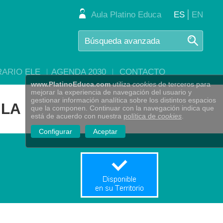
|
Aula Platino Educa
ES
EN
RARIO ELE
AGENDA 2030
CONTACTO
www.PlatinoEduca.com
utiliza
cookies
de terceros para
mejorar la experiencia de navegación del usuario y
gestionar información analítica sobre los distintos espacios
ULA
que la componen. Continuar con la navegación indica que
está de acuerdo con nuestra
política de
cookies
.
Configurar
Aceptar