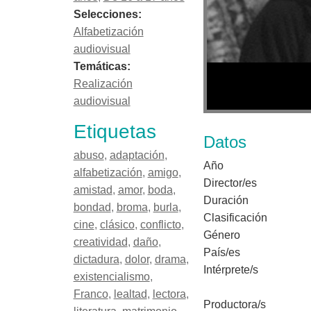
Selecciones:
Alfabetización
audiovisual
Temáticas:
Realización
audiovisual
Etiquetas
Datos
abuso
,
adaptación
,
Año
alfabetización
,
amigo
,
Director/es
amistad
,
amor
,
boda
,
Duración
bondad
,
broma
,
burla
,
Clasificación
cine
,
clásico
,
conflicto
,
Género
creatividad
,
daño
,
País/es
dictadura
,
dolor
,
drama
,
Intérprete/s
existencialismo
,
Franco
,
lealtad
,
lectora
,
Productora/s