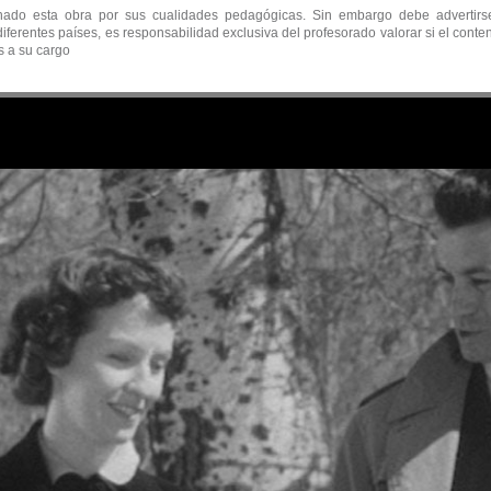
ado esta obra por sus cualidades pedagógicas. Sin embargo debe advertirse 
iferentes países, es responsabilidad exclusiva del profesorado valorar si el cont
s a su cargo