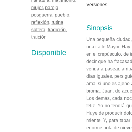
literatura
,
matrimonio
,
Versiones
mujer
,
pareja
,
posguerra
,
pueblo
,
reflexión
,
rutina
,
Sinopsis
soltera
,
tradición
,
traición
Una pequeña ciudad, e
una calle Mayor. Hay 
Disponible
en el crepúsculo, de t
decir que ha fracasa
venga a pasear, arrib
días iguales, persigu
ama, si uno es ajeno 
broma. Juan, de acuer
Los demás, cada noche
feliz. Yo no tendrá q
Huye de producir dolo
miente. Y, para tapar
enorme bola de nieve