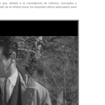
que, debido a la coexistencia de criterios, conceptos y
enido de la misma reúne los requisitos éticos adecuados para