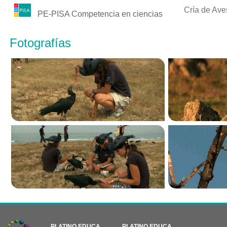
Cría de Ave
PE-PISA Competencia en ciencias
Fotografías
PLATINO EDUCA
PLATINO EDUCA