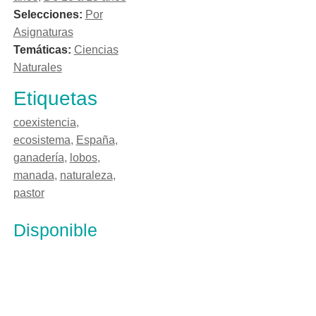
Selecciones:
Por
Asignaturas
Temáticas:
Ciencias
Naturales
Etiquetas
coexistencia
,
ecosistema
,
España
,
ganadería
,
lobos
,
manada
,
naturaleza
,
pastor
Disponible
BARBACANA, LA HUELLA DEL LOB