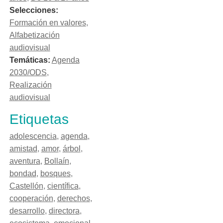
Selecciones:
Formación en valores
,
Alfabetización
audiovisual
Temáticas:
Agenda
2030/ODS
,
Realización
audiovisual
Etiquetas
adolescencia
,
agenda
,
amistad
,
amor
,
árbol
,
aventura
,
Bollaín
,
bondad
,
bosques
,
Castellón
,
científica
,
cooperación
,
derechos
,
desarrollo
,
directora
,