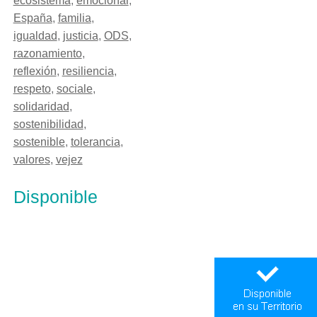
ecosistema
,
emocional
,
España
,
familia
,
igualdad
,
justicia
,
ODS
,
razonamiento
,
reflexión
,
resiliencia
,
respeto
,
sociale
,
solidaridad
,
sostenibilidad
,
sostenible
,
tolerancia
,
valores
,
vejez
Disponible
EL OLIVO