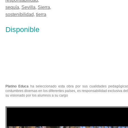
responsabilidad
,
sequía
,
Sevilla
,
Sierra
,
sostenibilidad
,
tierra
Disponible
WILDMED, EL ULTIMO BOSQUE
MEDITERRANEO
Platino Educa
ha seleccionado esta obra por sus cualidades pedagógicas.
costumbres diversas en los diferentes países, es responsabilidad exclusiva del
su visionado por los alumnos a su cargo