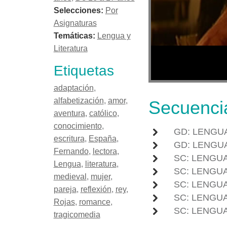
Selecciones:
Por
Asignaturas
Temáticas:
Lengua y
Literatura
Etiquetas
adaptación
,
alfabetización
,
amor
,
Secuenci
aventura
,
católico
,
conocimiento
,
GD: LENGU
escritura
,
España
,
GD: LENGUA
Fernando
,
lectora
,
SC: LENGUA
Lengua
,
literatura
,
SC: LENGUA
medieval
,
mujer
,
SC: LENGUA
pareja
,
reflexión
,
rey
,
SC: LENGUA
Rojas
,
romance
,
SC: LENGUA
tragicomedia