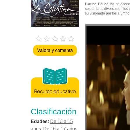
Platino Educa
ha seleccion
costumbres diversas en los d
su visionado por los alumno
Valora y comenta
Clasificación
Edades:
De 13 a 15
años
,
De 16 a 17 años