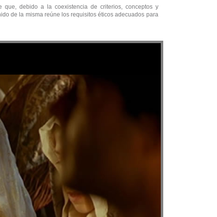
que, debido a la coexistencia de criterios, conceptos y
enido de la misma reúne los requisitos éticos adecuados para