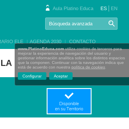
|
Aula Platino Educa
ES
EN
RARIO ELE
AGENDA 2030
CONTACTO
www.PlatinoEduca.com
utiliza
cookies
de terceros para
mejorar la experiencia de navegación del usuario y
gestionar información analítica sobre los distintos espacios
ULA
que la componen. Continuar con la navegación indica que
está de acuerdo con nuestra
política de
cookies
.
Configurar
Aceptar