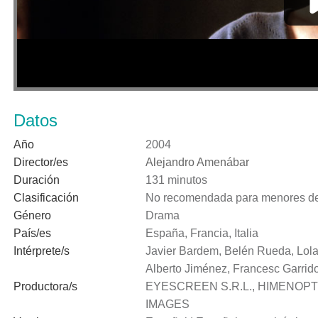
Datos
Año
2004
Director/es
Alejandro Amenábar
Duración
131 minutos
Clasificación
No recomendada para menores de
Género
Drama
País/es
España, Francia, Italia
Intérprete/s
Javier Bardem, Belén Rueda, Lola
Alberto Jiménez, Francesc Garrid
Productora/s
EYESCREEN S.R.L., HIMENOPTE
IMAGES